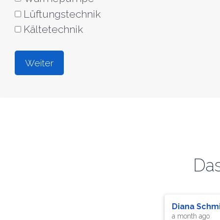
Lüftungstechnik
Kältetechnik
Das
SEOWALL Online Marketing Agentur
Magnus Meu
5 months ago
a year ago