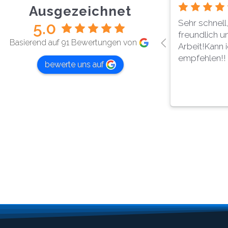
Ausgezeichnet
on
Die Firma StellAir Kälte Klima
Klare Empfe
5.0
hr
Lüftung hat bei uns die
und Montag
Basierend auf 91 Bewertungen von
h
Wärmepumpe gewartet. Wir
Klimaanlage 
k!
haben sehr schnell einen
Alle Mitarbei
bewerte uns auf
Termin bekommen und der
jederzeit se
Service war absolut
zuvorkomm
zuverlässig.Der Techniker
war pünktlich, freundlich und
hat sauber sowie sorgfältig
gearbeitet. Alle Arbeiten
wurden verständlich erklärt
und professionell
durchgeführt.Wir sind sehr
zufrieden und können StellAir
uneingeschränkt
weiterempfehlen!