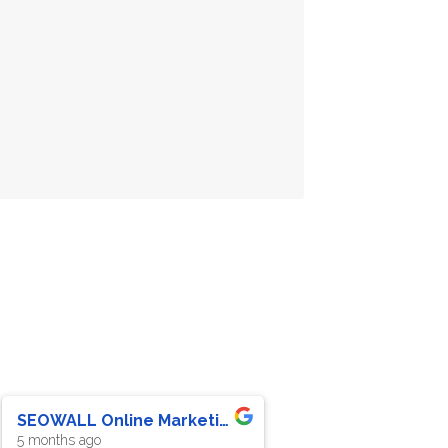
Benjamin Vonholdt
Mike
a year ago
a year ago