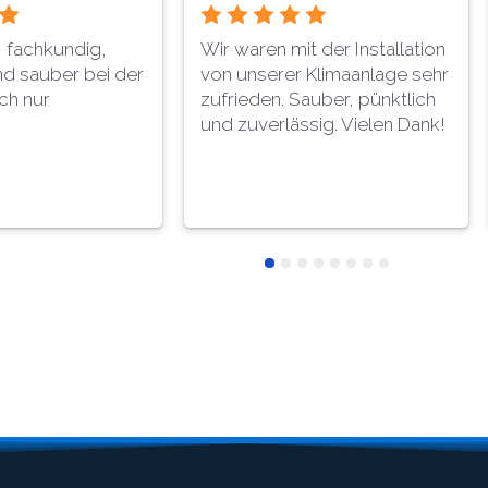
hlung. Beratung
Auch wir haben uns durch die
e unserer neuen
Fa. Stellair eine Zewotherm
waren sehr gut.
Lambda Wärmepumpe
ter inkl. Chef
installieren lassen. Ich kann
hr nett und
mich den anderen
end.
Bewertungen einfach nur
anschließen. Herr Tsakaridis
und sein Team sind sehr
freundlich, hochkompetent,
leidenschaftlich bei der Arbeit
und arbeiten sehr
sauber.Wenn jemand eine
zuverlässige und sehr gute
Installationsfirma sucht, ist
bei der Fa. Stellair genau
richtig.Vielen Dank für die
tolle Arbeit.