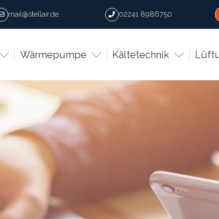
mail@stellair.de
02241 8986750
Wärmepumpe
Kältetechnik
Lüft