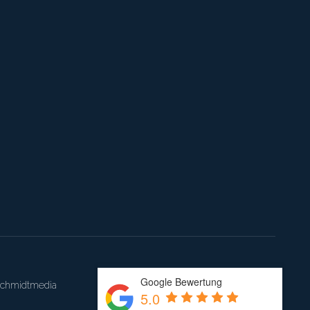
sehr gut erreichbar.Rundum
klasse Service und
freundliche Beratung! Gerne
jederzeit wieder.
Google Bewertung
schmidtmedia
5.0