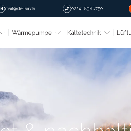
mail@stellair.de
02241 8986750
Wärmepumpe
Kältetechnik
Lüft